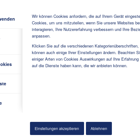
Wir können Cookies anfordern, die auf Ihrem Gerät eingeste
rwenden
Betreff
*
Cookies, um uns mitzuteilen, wenn Sie unsere Websites be
interagieren, Ihre Nutzererfahrung verbessern und Ihre Bez
anpassen.
e
Klicken Sie auf die verschiedenen Kategorienüberschriften,
Nachricht
*
können auch einige Ihrer Einstellungen ändern. Beachten S
einiger Arten von Cookies Auswirkungen auf Ihre Erfahrung
ookies
auf die Dienste haben kann, die wir anbieten können.
ste
nn
e
Hinweis:
Nachrichten mit URLs 
Einstellungen akzeptieren
Ablehnen