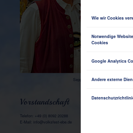
Wie wir Cookies ve
Notwendige Websit
Cookies
Google Analytics C
Andere externe Dien
Sepp Riedl und Tobias Zimmerma
Datenschutzrichtlini
Vorstandschaft
Telefon: +49 (0) 8092 20288
E-Mail: info@volksfest-ebe.de